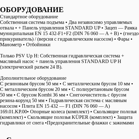
OБОРУДОВАНИЕ
Стандартное оборудование
Собственная система подъема • Два независимо управляемых
отвала • + Панель управления STANDARD UP • Зацеп — Рамка
муниципальная EN 15 432-F1+F2 (DIN 76 060 — A + B) • (гнездо
прикуриватель) / (версия с гидравлическим насосом) • Фары •
Манометр • Отбойники
Только PSV Up H:
Собственная гидравлическая система +
масляный насос + панель управления STANDARD UP H
(электрический разъем 24 В).
Дополнительное оборудование
C резиновым брусом 50 мм • С металлическим брусом 10 мм •
С металлическим брусом 20 мм • С полиуретановым брусом
50 мм • С брусом Kombi 36 мм • Снегоочиститель с брусом
резина-корунд 50 мм • Гидравлическая система с масляным
насосом • Плита EN 15 432 — F1 (DIN 76 060 — A)
169.01.KP.00• Опорные колеса (комплект) • Скользящие полозья
(комплект) • Скользящие полозья KÜPER (комплект) • Защита
гидравлики от снега •Предохранительные флажки с зажимами