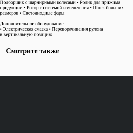
Подборщик с шарнирными колесами • Ролик для прижима
продукции • Ротор с системой измельчения • Шнек больших
размеров • Cветодиодные фары
Дополнительное оборудование
• Электрическая смазка • Переворачивания рулона
в вертикальную позицию
Смотрите также
+7 (800) 600-52-99
Контакты
Новости