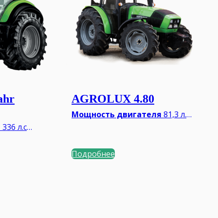
ahr
AGROLUX 4.80
Мощность двигателя
81,3 л.с.
Тип КПП
Механическая
я
336 л.с.
ВОМ
540/1000 об/мин.
ая TTV
Минимальный вес**
3000 кг
б/мин.
Подробнее
2000 кг