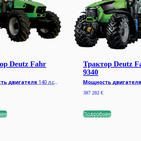
ор Deutz Fahr
Трактор Deutz F
9340
ть двигателя
140 л.с.
Мощность двигател
П
Механическая
Тип КПП
Бесступенчат
387 282
€
/1000 об/мин.
ВОМ
540Е/1000/1000E о
льный вес**
5500 кг
Минимальный вес**
1
нее
Подробнее