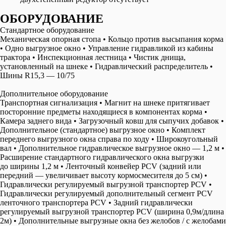
OБОРУДОВАНИЕ
Стандартное оборудование
Механическая опорная стопа • Кольцо против высыпания корма
• Одно выгрузное окно • Управление гидравликой из кабины
трактора • Инспекционная лестница • Чистик днища,
установленный на шнеке • Гидравлический распределитель •
Шины R15,3 — 10/75
Дополнительное оборудование
Транспортная сигнализация • Магнит на шнеке притягивает
посторонние предметы находящиеся в компонентах корма •
Камера заднего вида • Загрузочный ковш для сыпучих добавок •
Дополнительное (стандартное) выгрузное окно • Комплект
переднего выгрузного окна справа по ходу • Широкоугольный
вал • Дополнительное гидравлическое выгрузное окно — 1,2 м •
Расширение стандартного гидравлического окна выгрузки
до ширины 1,2 м • Ленточный конвейер PCV (задний или
передний — увеличивает высоту кормосмесителя до 5 см) •
Гидравлически регулируемый выгрузной транспортер PCV •
Гидравлически регулируемый дополнительный сегмент PCV
ленточного транспортера PCV • Задний гидравлически
регулируемый выгрузной транспортер PCV (ширина 0,9м/длина
2м) • Дополнительные выгрузные окна без желобов / с желобами