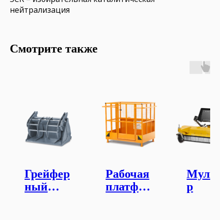
нейтрализация
Смотрите также
Грейфер
Рабочая
Муль
ный
платфор
р
ковш со
ма
съемны