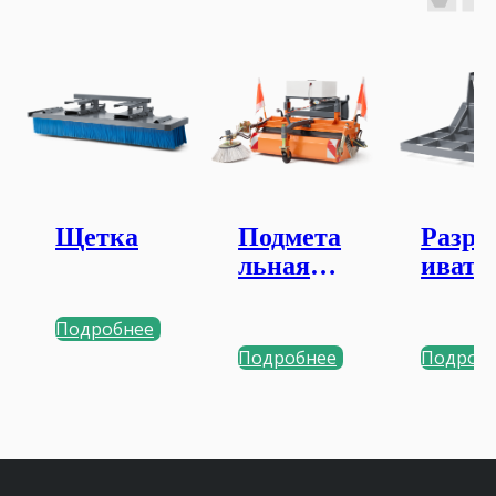
Щетка
Подмета
Разра
льная
ивате
машина,
повер
тип 20
ости
Подробнее
Подробнее
Подроб