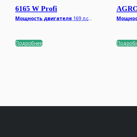
6165 W Profi
AGRO
Мощность двигателя
169 л.с.
Мощнос
Тип КПП
Механическая
Тип КП
ВОМ
540/1000 об/мин.
ВОМ
540
Минимальный вес**
6335 кг
Минима
Подробнее
Подроб