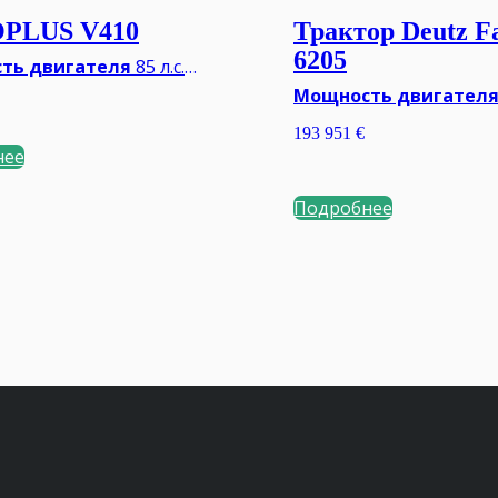
PLUS V410
Трактор Deutz F
6205
ть двигателя
85 л.с.
П
Механическая
Мощность двигател
/540E/1000 об/мин.
Тип КПП
Powershift
193 951
€
льный вес**
2840 кг
ВОМ
540/540E/1000/100
нее
мин.
Минимальный вес**
6
Подробнее