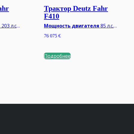
ahr
Трактор Deutz Fahr
F410
я
203 л.с.
Мощность двигателя
85 л.с.
Тип КПП
Механическая
76 075
€
0E об/
ВОМ
540/540E/1000 об/мин.
Минимальный вес**
2645 кг
657 кг
Подробнее