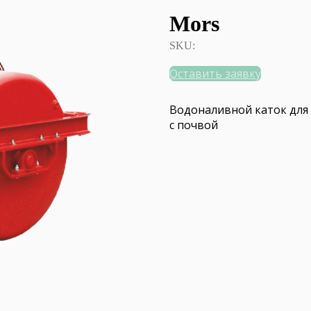
Mors
SKU:
Оставить заявку
Водоналивной каток для
с почвой